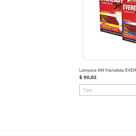
Lámpara 6W fría/cálida EV
Precio
$ 90,82
Tipo