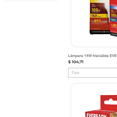
1521A cálida
1521B fría
Cálida 1000A
Cálida 1200A
Cálida 480A
Cálida 520A
Cálida 750A
Fría 1050B
Fría 1250B
Lámpara 14W fría/cálida E
Fría 500B
Precio
$ 104,71
Fría 550B
Tipo
Fría 800B