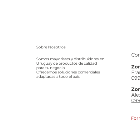
Sobre Nosotros
Con
Somos mayoristas y distribuidores en
Uruguay de productos de calidad
Zon
para tu negocio.
Fra
Ofrecemos soluciones comerciales
adaptadas a todo el país.
099
Zon
Ale
099
For