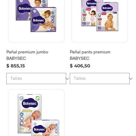
Pañal premium jumbo
Pañal pants premium
BABYSEC
BABYSEC
Precio
Precio
$ 855,15
$ 406,50