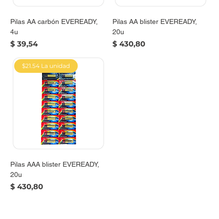
Pilas AA carbón EVEREADY,
Pilas AA blister EVEREADY,
4u
20u
Precio
Precio
$ 39,54
$ 430,80
$21.54 La unidad
Pilas AAA blister EVEREADY,
20u
Precio
$ 430,80