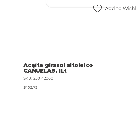
Add to Wishl
Aceite girasol altoleico
CAÑUELAS, 1Lt
SKU
SKU:
250142000
250142000
Precio
$ 103,73