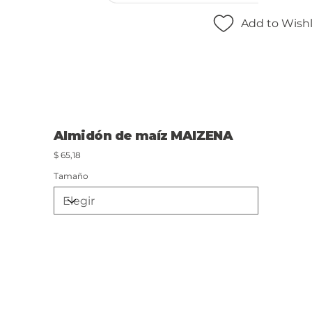
Add to Wishl
Almidón de maíz MAIZENA
Precio
$ 65,18
Tamaño