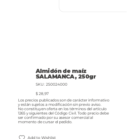
Almidón de maíz
SALAMANCA, 250gr
SKU
SKU:
250024000
250024000
Precio
$ 28,97
Los precios publicados son de carácter informativo
y están sujetos a modificación sin previo aviso.
No constituyen oferta en los términos del artículo
1265 y siguientes del Código Civil. Todo precio debe
ser confirmado por su asesor comercial al
momento de cursar el pedido.
Add to Wishlist