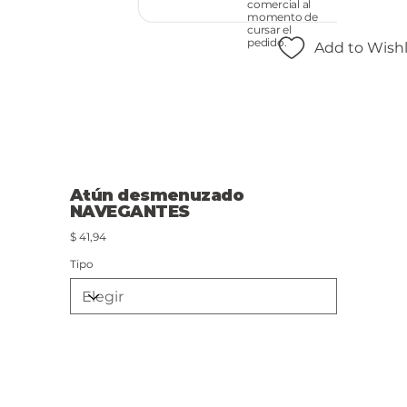
comercial al
momento de
cursar el
pedido.
Add to Wishl
Atún desmenuzado
NAVEGANTES
Precio
$ 41,94
Tipo