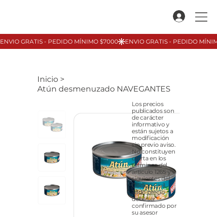
Inicio
>
Atún desmenuzado NAVEGANTES
Los precios
publicados son
de carácter
informativo y
están sujetos a
modificación
sin previo aviso.
No constituyen
oferta en los
términos del
artículo 1265 y
siguientes del
Código Civil.
Todo precio
debe ser
confirmado por
su asesor