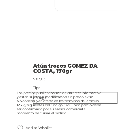
Atún trozos GOMEZ DA
COSTA, 170gr
Precio
$ 83,83
Tipo
Los precios publicados son de carácter informativo
y están sujetos a modificación sin previo aviso.
No constituyen oferta en los términos del artículo
1265 y siguientes del Código Civil. Todo precio debe
ser confirmado por su asesor comercial al
momento de cursar el pedido.
Add to Wishlist