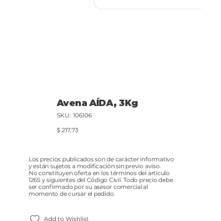
Avena AÍDA, 3Kg
SKU
SKU:
106106
106106
Precio
$ 217,73
Los precios publicados son de carácter informativo
y están sujetos a modificación sin previo aviso.
No constituyen oferta en los términos del artículo
1265 y siguientes del Código Civil. Todo precio debe
ser confirmado por su asesor comercial al
momento de cursar el pedido.
Add to Wishlist