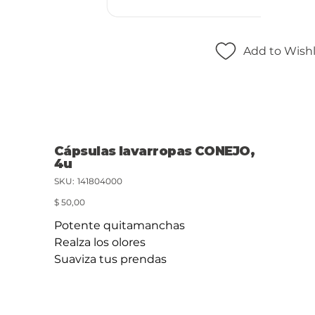
Add to Wishl
Cápsulas lavarropas CONEJO,
4u
SKU
SKU:
141804000
141804000
Precio
$ 50,00
Potente quitamanchas
Realza los olores
Suaviza tus prendas