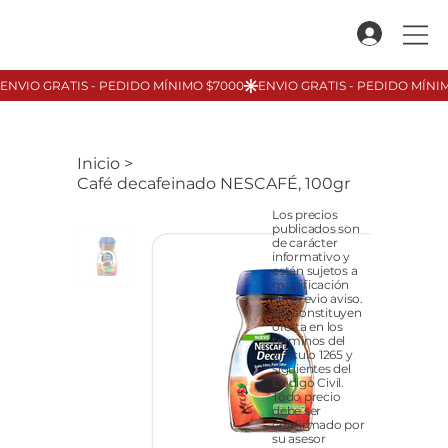
Inicio
>
Café decafeinado NESCAFÉ, 100gr
Los precios
publicados son
de carácter
informativo y
están sujetos a
modificación
sin previo aviso.
No constituyen
oferta en los
términos del
artículo 1265 y
siguientes del
Código Civil.
Todo precio
debe ser
confirmado por
su asesor