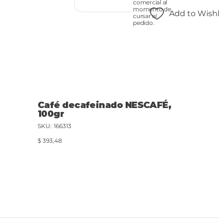
comercial al
momento de
Add to Wishl
cursar el
pedido.
Café decafeinado NESCAFÉ,
100gr
SKU
SKU:
166313
166313
Precio
$ 393,48