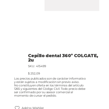
Cepillo dental 360º COLGATE,
2u
SKU
SKU:
415499
415499
Precio
$ 252,09
Los precios publicados son de carácter informativo
y están sujetos a modificación sin previo aviso.
No constituyen oferta en los términos del artículo
1265 y siguientes del Código Civil. Todo precio debe
ser confirmado por su asesor comercial al
momento de cursar el pedido.
Add to Wishlist