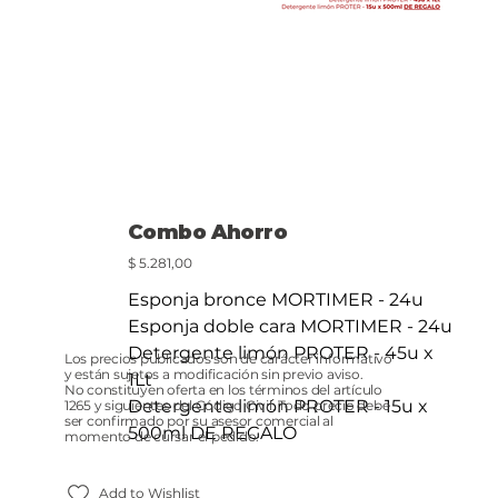
Combo Ahorro
Precio
$ 5.281,00
Esponja bronce MORTIMER - 24u
Esponja doble cara MORTIMER - 24u
Detergente limón PROTER - 45u x
Los precios publicados son de carácter informativo
y están sujetos a modificación sin previo aviso.
1Lt
No constituyen oferta en los términos del artículo
Detergente limón PROTER - 15u x
1265 y siguientes del Código Civil. Todo precio debe
ser confirmado por su asesor comercial al
500ml DE REGALO
momento de cursar el pedido.
Add to Wishlist