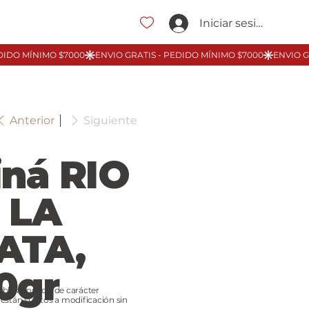
Iniciar sesión
Anterior
Siguiente
iná RIO
 LA
ATA,
0gr
ublicados son de carácter
 están sujetos a modificación sin