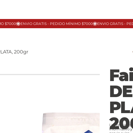
PLATA, 200gr
Fa
DE
PL
20
Los precios p
informativo y