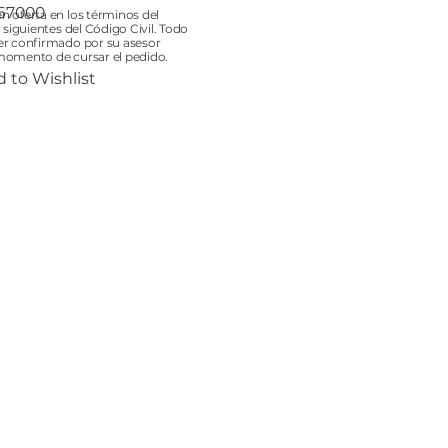
67000
n oferta en los términos del
000
y siguientes del Código Civil. Todo
er confirmado por su asesor
momento de cursar el pedido.
 to Wishlist