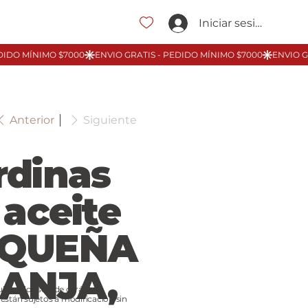
Iniciar sesión
Anterior
Siguiente
rdinas
 aceite
QUEÑA
ANJA,
ublicados son de carácter
 están sujetos a modificación sin