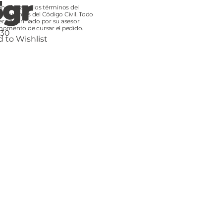
5gr
n oferta en los términos del
y siguientes del Código Civil. Todo
er confirmado por su asesor
momento de cursar el pedido.
30
 to Wishlist