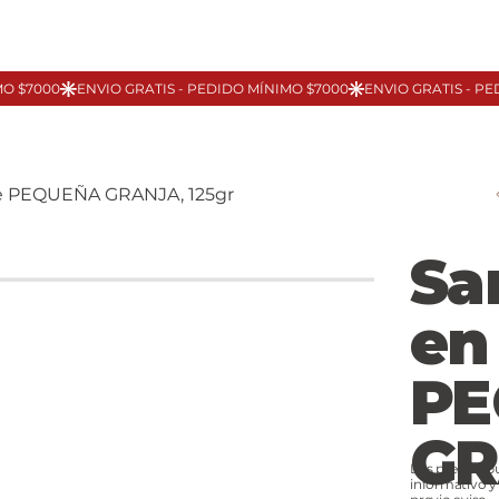
te PEQUEÑA GRANJA, 125gr
Sa
en
PE
GR
Los precios p
informativo y