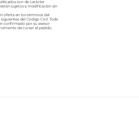
ublicados son de carácter
 están sujetos a modificación sin
n oferta en los términos del
y siguientes del Código Civil. Todo
er confirmado por su asesor
momento de cursar el pedido.