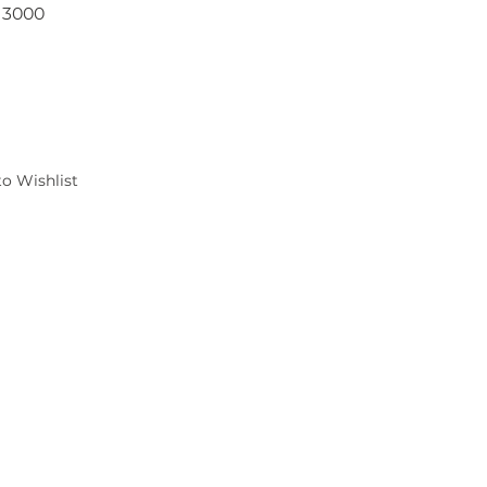
13000
000
o Wishlist