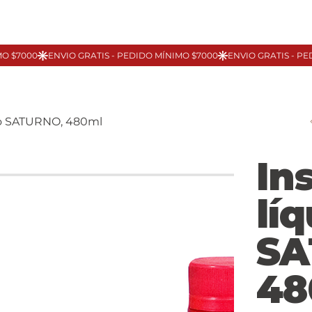
ido SATURNO, 480ml
In
lí
SA
48