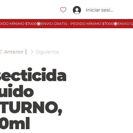
Iniciar sesión
Anterior
Siguiente
secticida
quido
TURNO,
0ml