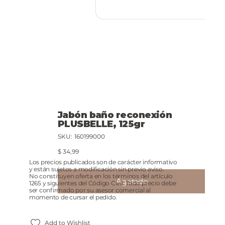
Jabón baño reconexión
PLUSBELLE, 125gr
SKU
SKU:
160199000
160199000
Precio
$ 34,99
Los precios publicados son de carácter informativo
y están sujetos a modificación sin previo aviso.
No constituyen oferta en los términos del artículo
Agotado
1265 y siguientes del Código Civil. Todo precio debe
ser confirmado por su asesor comercial al
momento de cursar el pedido.
Add to Wishlist