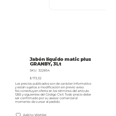
Jabón líquido matic plus
GRANBY, 3Lt
SKU
SKU:
322854
322854
Precio
$ 173,32
Los precios publicados son de carácter informativo
y están sujetos a modificación sin previo aviso.
No constituyen oferta en los términos del artículo
1265 y siguientes del Código Civil. Todo precio debe
ser confirmado por su asesor comercial al
momento de cursar el pedido.
Add to Wishlist