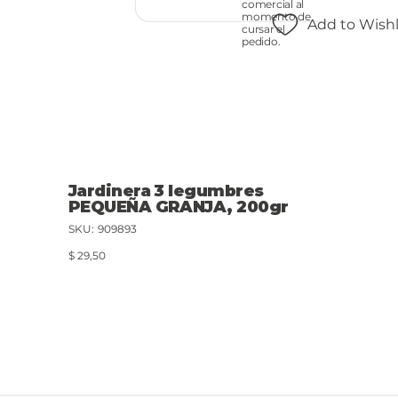
comercial al
momento de
Add to Wishl
cursar el
pedido.
Jardinera 3 legumbres
PEQUEÑA GRANJA, 200gr
SKU
SKU:
909893
909893
Precio
$ 29,50