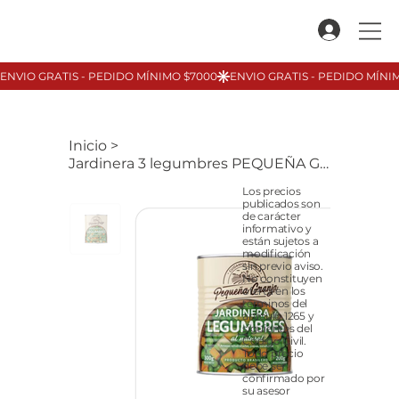
Inicio
>
Jardinera 3 legumbres PEQUEÑA GRANJA, 200gr
Los precios
publicados son
de carácter
informativo y
están sujetos a
modificación
sin previo aviso.
No constituyen
oferta en los
términos del
artículo 1265 y
siguientes del
Código Civil.
Todo precio
debe ser
confirmado por
su asesor