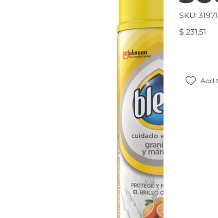
SKU
SKU:
3197
319718
Precio
$ 231,51
Add t