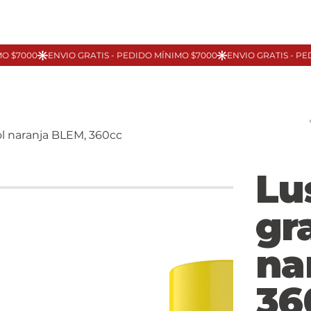
l naranja BLEM, 360cc
Lu
gr
na
36