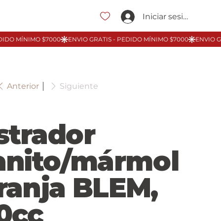
Iniciar sesión
Anterior
Siguiente
strador
anito/mármol
ranja BLEM,
0cc