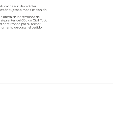
ublicados son de carácter
 están sujetos a modificación sin
n oferta en los términos del
y siguientes del Código Civil. Todo
er confirmado por su asesor
momento de cursar el pedido.