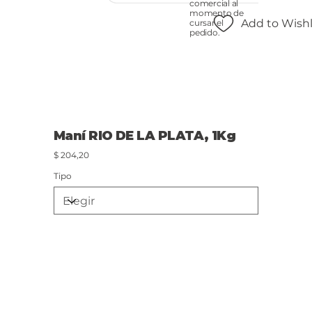
comercial al
momento de
Add to Wishl
cursar el
pedido.
Maní RIO DE LA PLATA, 1Kg
Precio
$ 204,20
Tipo