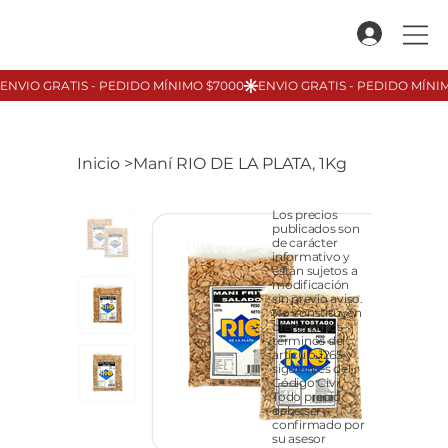
Inicio
>
Maní RIO DE LA PLATA, 1Kg
Los precios
publicados son
de carácter
informativo y
están sujetos a
modificación
sin previo aviso.
No constituyen
oferta en los
términos del
artículo 1265 y
siguientes del
Código Civil.
Todo precio
debe ser
confirmado por
su asesor