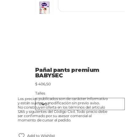
Pañal pants premium
BABYSEC
Precio
$ 406,50
Talles
Los precios publicados son de carácter informativo
y están sujetos a modificación sin previo aviso.
No constituyen oferta en los términos del artículo
1265 y siguientes del Código Civil. Todo precio debe
ser confirmado por su asesor comercial al
momento de cursar el pedido.
Add to Wishlist