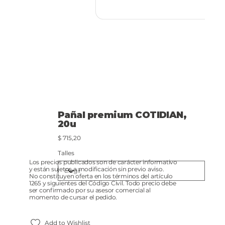
Pañal premium COTIDIAN,
20u
Precio
$ 715,20
Talles
Los precios publicados son de carácter informativo
y están sujetos a modificación sin previo aviso.
No constituyen oferta en los términos del artículo
1265 y siguientes del Código Civil. Todo precio debe
ser confirmado por su asesor comercial al
momento de cursar el pedido.
Add to Wishlist