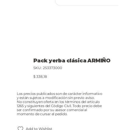
Pack yerba clásica ARMIÑO
SKU
SKU:
253373000
253373000
Precio
$ 338,18
Los precios publicados son de carácter informativo
y están sujetos a modificación sin previo aviso.
No constituyen oferta en los términos del artículo
1265 y siguientes del Código Civil. Todo precio debe
ser confirmado por su asesor comercial al
momento de cursar el pedido.
Add to Wishlist