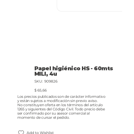
Papel higiénico HS - 60mts
MILI, 4u
SKU
SKU:
909826
909826
Precio
$ 65,66
Los precios publicados son de carácter informativo
y están sujetos a modificación sin previo aviso.
No constituyen oferta en los términos del artículo
1265 y siguientes del Código Civil. Todo precio debe
ser confirmado por su asesor comercial al
momento de cursar el pedido.
Add to Wishlist