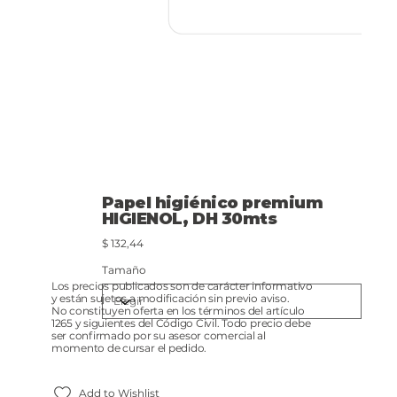
Papel higiénico premium
HIGIENOL, DH 30mts
Precio
$ 132,44
Tamaño
Los precios publicados son de carácter informativo
y están sujetos a modificación sin previo aviso.
No constituyen oferta en los términos del artículo
1265 y siguientes del Código Civil. Todo precio debe
ser confirmado por su asesor comercial al
momento de cursar el pedido.
Add to Wishlist