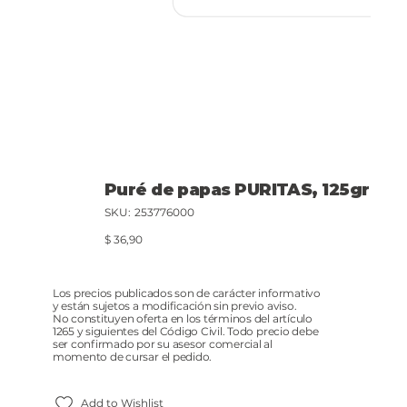
Puré de papas PURITAS, 125gr
SKU
SKU:
253776000
253776000
Precio
$ 36,90
Los precios publicados son de carácter informativo
y están sujetos a modificación sin previo aviso.
No constituyen oferta en los términos del artículo
1265 y siguientes del Código Civil. Todo precio debe
ser confirmado por su asesor comercial al
momento de cursar el pedido.
Add to Wishlist