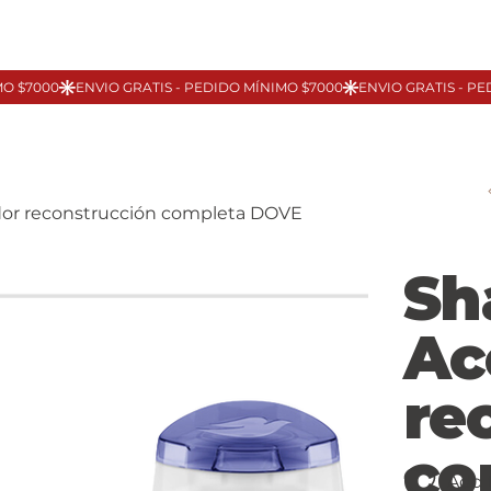
or reconstrucción completa DOVE
Sh
Ac
re
co
Add 