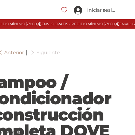
Iniciar sesión
Anterior
Siguiente
ampoo /
ondicionador
construcción
mpleta DOVE
to Wishlist