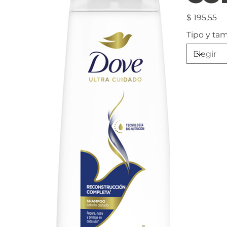
Precio
$ 195,55
Tipo y ta