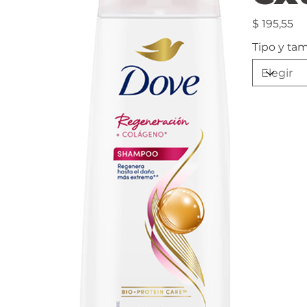
Precio
$ 195,55
Tipo y ta