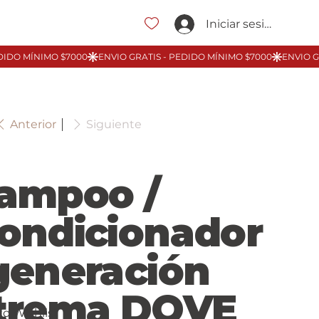
Iniciar sesión
Anterior
Siguiente
ampoo /
ondicionador
generación
trema DOVE
to Wishlist