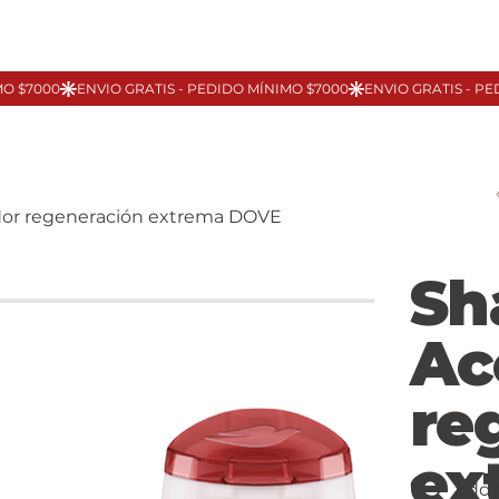
or regeneración extrema DOVE
Sh
Ac
re
ex
Add 