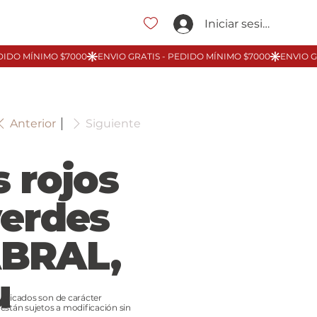
Iniciar sesión
Anterior
Siguiente
s rojos
verdes
BRAL,
u
ublicados son de carácter
 están sujetos a modificación sin