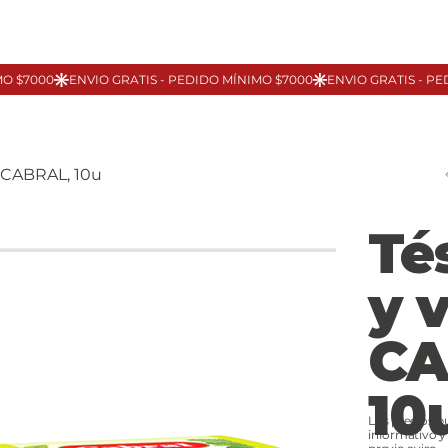
s CABRAL, 10u
Té
y 
CA
10
Los precios p
informativo y