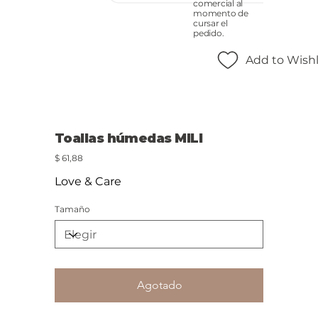
comercial al
momento de
cursar el
pedido.
Add to Wishl
Toallas húmedas MILI
Precio
$ 61,88
Love & Care
Tamaño
Agotado