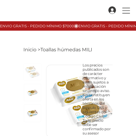
Inicio
>
Toallas húmedas MILI
Los precios
publicados son
de carácter
informativo y
están sujetos a
modificación
sin previo aviso.
No constituyen
oferta en los
términos del
artículo 1265 y
siguientes del
Código Civil.
Todo precio
debe ser
confirmado por
su asesor