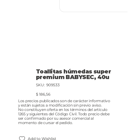
Toallitas húmedas super
premium BABYSEC, 40u
SKU
SKU:
909533
909533
Precio
$ 186,56
Los precios publicados son de carácter informativo
y están sujetos a modificación sin previo aviso.
No constituyen oferta en los términos del artículo
1265 y siguientes del Código Civil. Todo precio debe
ser confirmado por su asesor comercial al
momento de cursar el pedido.
Add to Wishlist