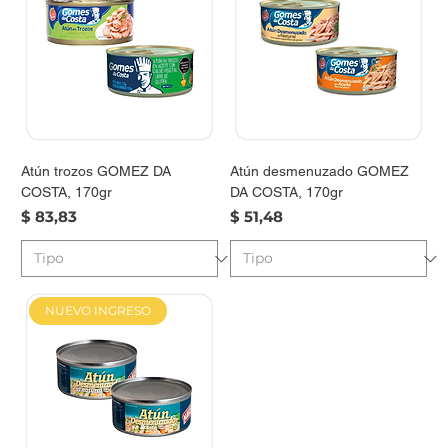
Atún trozos GOMEZ DA
Atún desmenuzado GOMEZ
COSTA, 170gr
DA COSTA, 170gr
Precio
Precio
$ 83,83
$ 51,48
NUEVO INGRESO