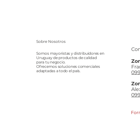
Sobre Nosotros
Con
Somos mayoristas y distribuidores en
Uruguay de productos de calidad
Zon
para tu negocio.
Fra
Ofrecemos soluciones comerciales
adaptadas a todo el país.
099
Zon
Ale
099
For