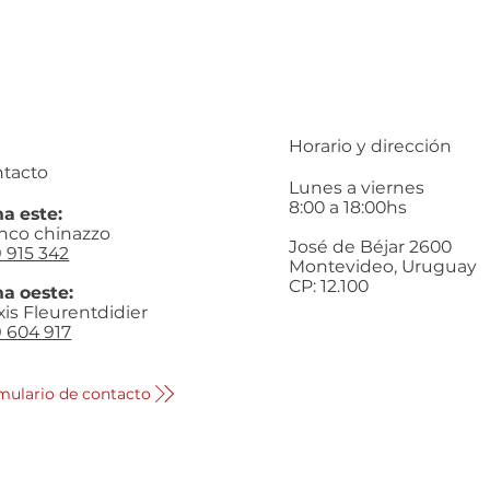
Horario y dirección
tacto
Lunes a viernes
8:00 a 18:00hs
a este:
nco chinazzo
José de Béjar 2600
 915 342
Montevideo, Uruguay
CP: 12.100
a oeste:
xis Fleurentdidier
 604 917
mulario de contacto