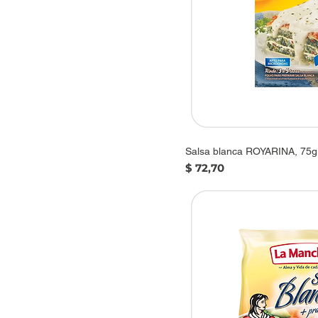
Salsa blanca ROYARINA, 75g
Precio
$ 72,70