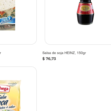
r
Salsa de soja HEINZ, 150gr
Precio
$ 76,73