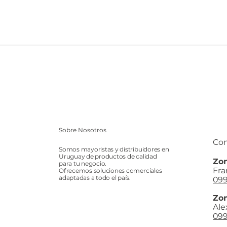
Sobre Nosotros
Con
Somos mayoristas y distribuidores en
Uruguay de productos de calidad
Zon
para tu negocio.
Fra
Ofrecemos soluciones comerciales
adaptadas a todo el país.
099
Zon
Ale
099