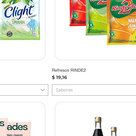
Refresco RINDE2
Precio
$ 19,16
Sabores