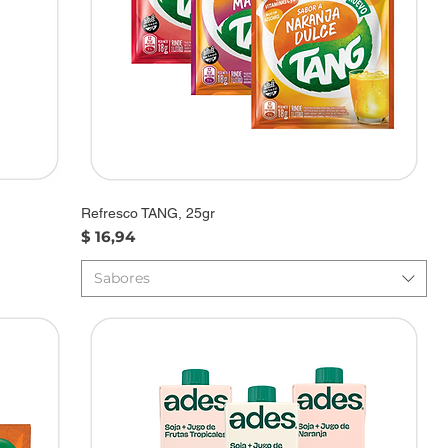
Refresco TANG, 25gr
Precio
$ 16,94
Sabores