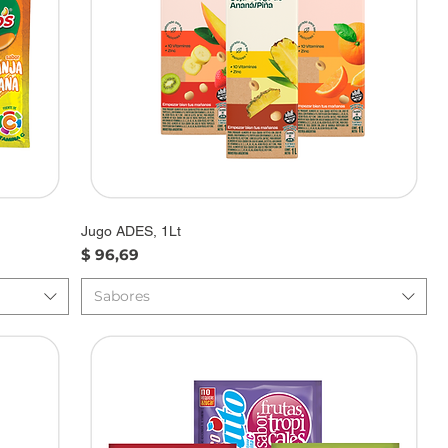
Jugo ADES, 1Lt
Precio
$ 96,69
Sabores