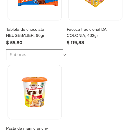
Tableta de chocolate
Pacoca tradicional DA
NEUGEBAUER, 90gr
COLONIA, 432gr
Precio
Precio
$ 55,80
$ 119,88
Pasta de maní crunchy