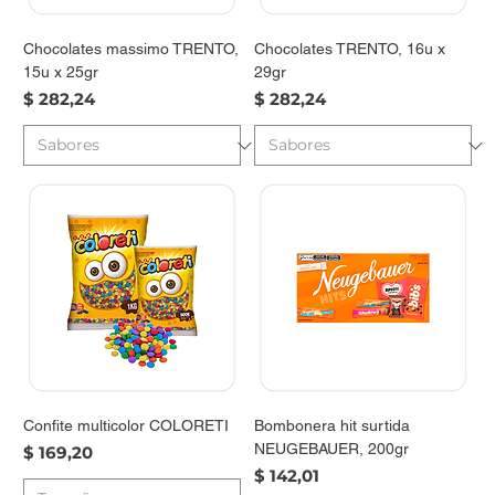
Chocolates massimo TRENTO,
Chocolates TRENTO, 16u x
15u x 25gr
29gr
Precio
Precio
$ 282,24
$ 282,24
Confite multicolor COLORETI
Bombonera hit surtida
NEUGEBAUER, 200gr
Precio
$ 169,20
Precio
$ 142,01