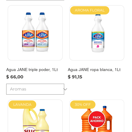
AROMA FLORAL
Agua JANE triple poder, 1Lt
Agua JANE ropa blanca, 1Lt
Precio
Precio
$ 66,00
$ 91,15
LAVANDA
30% OFF