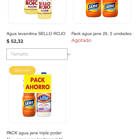
Agua lavandina SELLO ROJO
Pack agua jane 2lt, 2 unidades
Agotado
Precio
$ 52,32
30% OFF
PACK agua jane triple poder