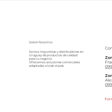
Sobre Nosotros
Con
Somos mayoristas y distribuidores en
Uruguay de productos de calidad
Zon
para tu negocio.
Fra
Ofrecemos soluciones comerciales
adaptadas a todo el país.
099
Zon
Ale
099
For