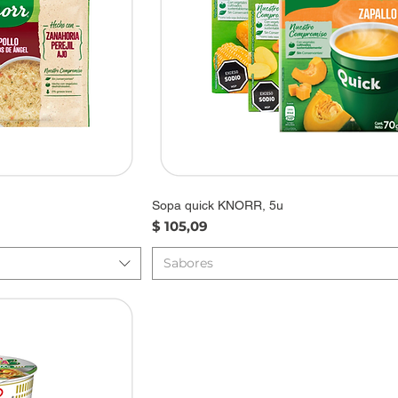
Sopa quick KNORR, 5u
Precio
$ 105,09
Sabores