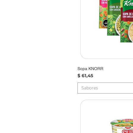
Zapallo c/nuez
Sopa KNORR
Precio
$ 61,45
Sabores