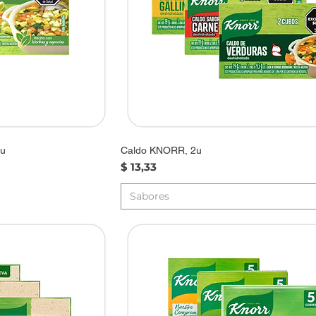
6u
Caldo KNORR, 2u
Precio
$ 13,33
Sabores