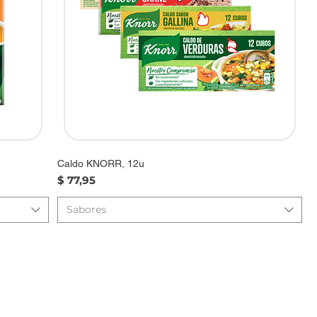
Caldo KNORR, 12u
Precio
$ 77,95
Sabores