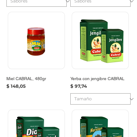
Miel CABRAL, 480gr
Yerba con jengibre CABRAL
Precio
Precio
$ 148,05
$ 97,74