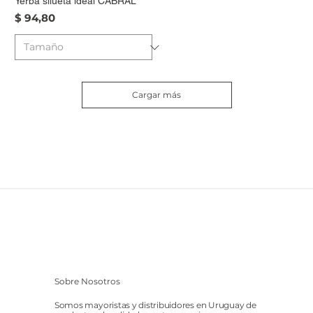
Yerba silueta ideal CABRAL
Precio
$ 94,80
Cargar más
Sobre Nosotros
Somos mayoristas y distribuidores en Uruguay de