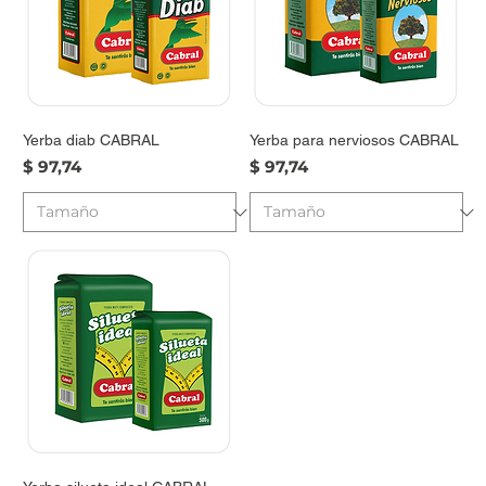
Yerba diab CABRAL
Yerba para nerviosos CABRAL
Precio
Precio
$ 97,74
$ 97,74