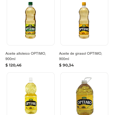
Aceite altoleico OPTIMO,
Aceite de girasol OPTIMO,
900ml
900ml
Precio
Precio
$ 120,46
$ 90,34