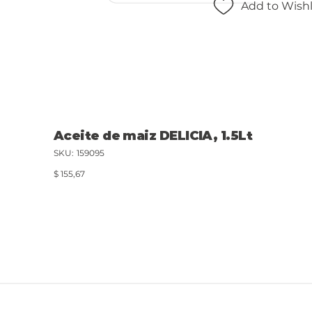
Add to Wishl
Aceite de maiz DELICIA, 1.5Lt
SKU
SKU:
159095
159095
Precio
$ 155,67