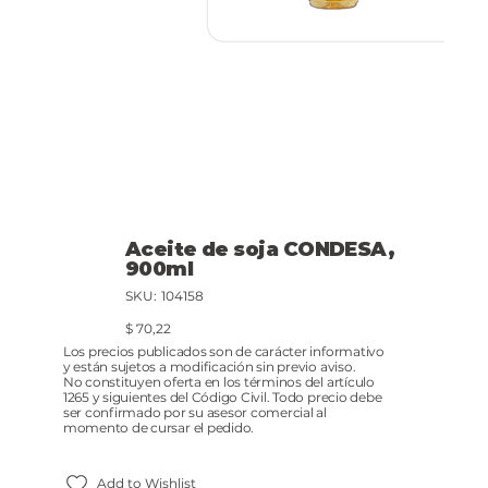
Aceite de soja CONDESA,
900ml
SKU
SKU:
104158
104158
Precio
$ 70,22
Los precios publicados son de carácter informativo
y están sujetos a modificación sin previo aviso.
No constituyen oferta en los términos del artículo
1265 y siguientes del Código Civil. Todo precio debe
ser confirmado por su asesor comercial al
momento de cursar el pedido.
Add to Wishlist