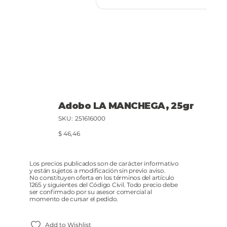
Adobo LA MANCHEGA, 25gr
SKU
SKU:
251616000
251616000
Precio
$ 46,46
Los precios publicados son de carácter informativo
y están sujetos a modificación sin previo aviso.
No constituyen oferta en los términos del artículo
1265 y siguientes del Código Civil. Todo precio debe
ser confirmado por su asesor comercial al
momento de cursar el pedido.
Add to Wishlist