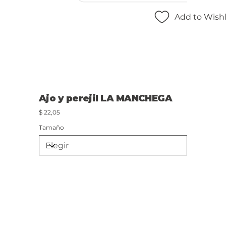
Add to Wishl
Ajo y perejil LA MANCHEGA
Precio
$ 22,05
Tamaño