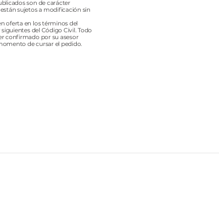
ublicados son de carácter
 están sujetos a modificación sin
n oferta en los términos del
y siguientes del Código Civil. Todo
er confirmado por su asesor
momento de cursar el pedido.