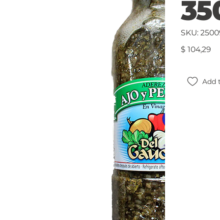
35
SKU
SKU:
2500
250099
Precio
$ 104,29
Add t