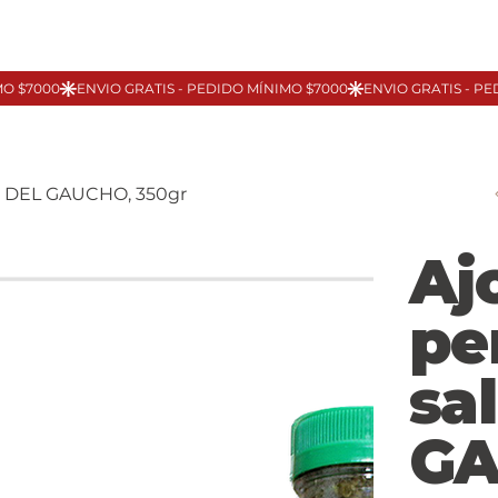
 sal DEL GAUCHO, 350gr
Aj
per
sa
GA