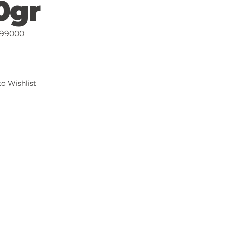
0gr
99000
000
o Wishlist