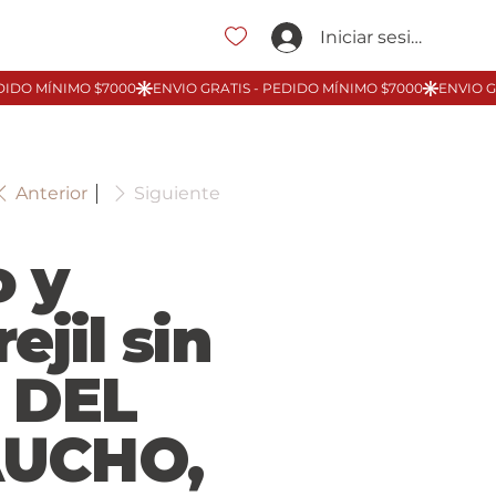
Iniciar sesión
Anterior
Siguiente
o y
ejil sin
l DEL
UCHO,