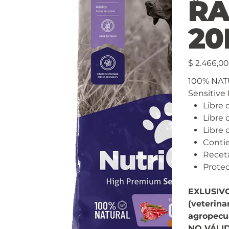
RA
20
Precio
$ 2.466,00
100% NAT
Sensitive
Libre 
Libre 
Libre 
Conti
Receta
Protec
EXLUSIV
(veterina
agropecu
NO VÁLI