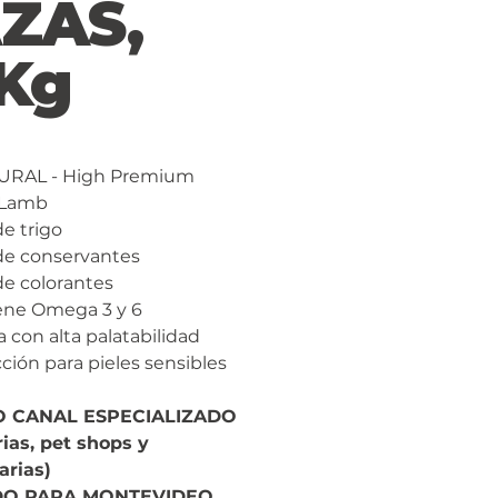
ZAS,
Kg
URAL - High Premium
 Lamb
de trigo
de conservantes
de colorantes
ene Omega 3 y 6
 con alta palatabilidad
ción para pieles sensibles
O CANAL ESPECIALIZADO
rias, pet shops y
arias)
DO PARA MONTEVIDEO,