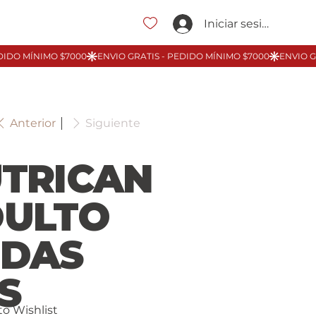
Iniciar sesión
Anterior
Siguiente
TRICAN
ULTO
DAS
S
to Wishlist