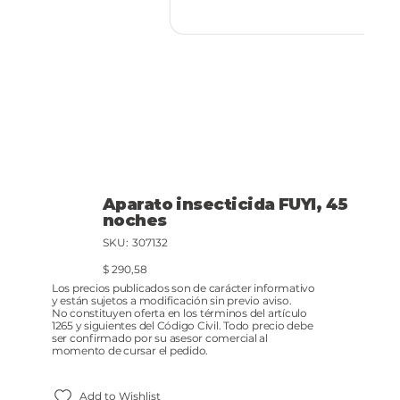
Aparato insecticida FUYI, 45
noches
SKU
SKU:
307132
307132
Precio
$ 290,58
Los precios publicados son de carácter informativo
y están sujetos a modificación sin previo aviso.
No constituyen oferta en los términos del artículo
1265 y siguientes del Código Civil. Todo precio debe
ser confirmado por su asesor comercial al
momento de cursar el pedido.
Add to Wishlist