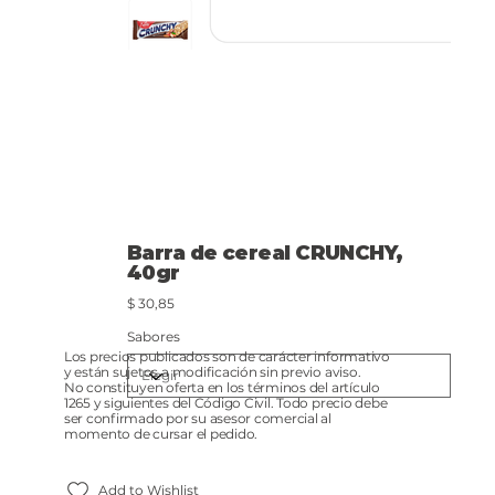
Barra de cereal CRUNCHY,
40gr
Precio
$ 30,85
Sabores
Los precios publicados son de carácter informativo
y están sujetos a modificación sin previo aviso.
No constituyen oferta en los términos del artículo
1265 y siguientes del Código Civil. Todo precio debe
ser confirmado por su asesor comercial al
momento de cursar el pedido.
Add to Wishlist