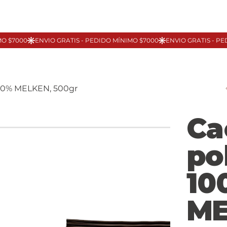
100% MELKEN, 500gr
Ca
po
10
ME