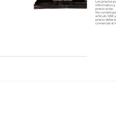
Los precios p
informativo y
previo aviso.
No constituye
artículo 1265 
precio debe s
comercial al 