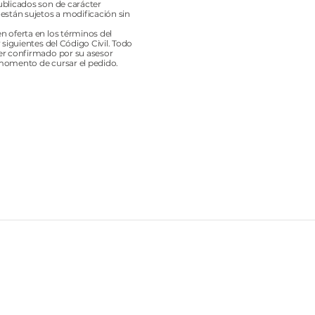
ublicados son de carácter
 están sujetos a modificación sin
n oferta en los términos del
y siguientes del Código Civil. Todo
er confirmado por su asesor
momento de cursar el pedido.