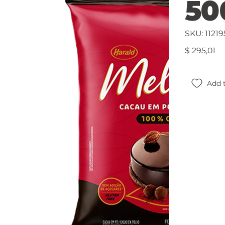
50
SKU
SKU:
11219
112195
Precio
$ 295,01
Add t