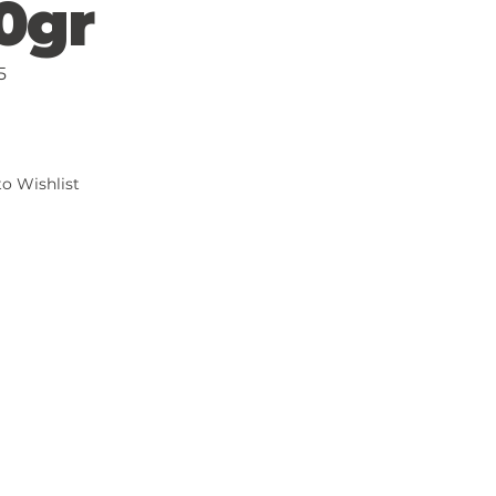
0gr
5
o Wishlist